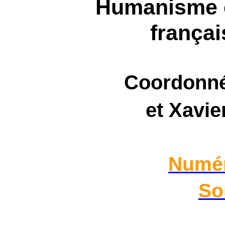
Humanisme e
françai
Coordonné
et Xavi
Numér
So