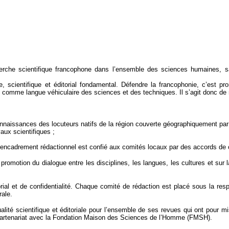
erche scientifique francophone dans l’ensemble des sciences humaines, s
 scientifique et éditorial fondamental. Défendre la francophonie, c’est 
comme langue véhiculaire des sciences et des techniques. Il s’agit donc de mul
connaissances des locuteurs natifs de la région couverte géographiquement pa
aux scientifiques ;
 L’encadrement rédactionnel est confié aux comités locaux par des accords de c
omotion du dialogue entre les disciplines, les langues, les cultures et sur l
torial et de confidentialité. Chaque comité de rédaction est placé sous la r
rale.
qualité scientifique et éditoriale pour l’ensemble de ses revues qui ont pou
artenariat avec la Fondation Maison des Sciences de l’Homme (FMSH).