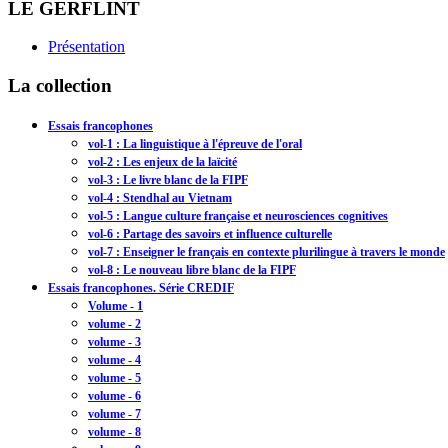
LE GERFLINT
Présentation
La collection
Essais francophones
vol-1 : La linguistique à l'épreuve de l'oral
vol-2 : Les enjeux de la laïcité
vol-3 : Le livre blanc de la FIPF
vol-4 : Stendhal au Vietnam
vol-5 : Langue culture française et neurosciences cognitives
vol-6 : Partage des savoirs et influence culturelle
vol-7 : Enseigner le français en contexte plurilingue à travers le monde
vol-8 : Le nouveau libre blanc de la FIPF
Essais francophones. Série CREDIF
Volume - 1
volume - 2
volume - 3
volume - 4
volume - 5
volume - 6
volume - 7
volume - 8