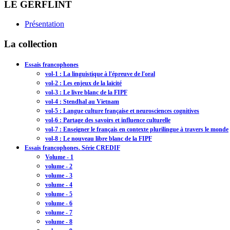
LE GERFLINT
Présentation
La collection
Essais francophones
vol-1 : La linguistique à l'épreuve de l'oral
vol-2 : Les enjeux de la laïcité
vol-3 : Le livre blanc de la FIPF
vol-4 : Stendhal au Vietnam
vol-5 : Langue culture française et neurosciences cognitives
vol-6 : Partage des savoirs et influence culturelle
vol-7 : Enseigner le français en contexte plurilingue à travers le monde
vol-8 : Le nouveau libre blanc de la FIPF
Essais francophones. Série CREDIF
Volume - 1
volume - 2
volume - 3
volume - 4
volume - 5
volume - 6
volume - 7
volume - 8