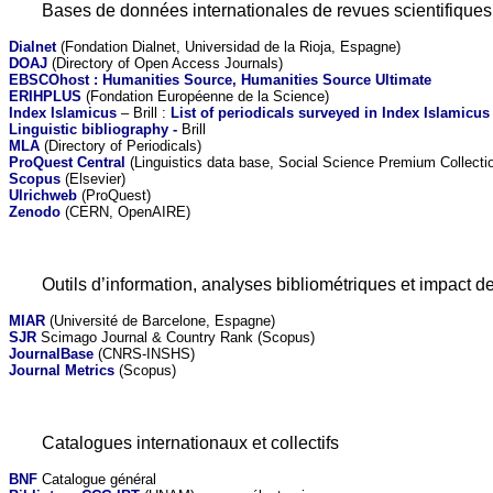
Bases de données internationales de revues scientifiques 
Dialnet
(Fondation Dialnet, Universidad de la Rioja, Espagne)
DOAJ
(Directory of Open Access Journals)
EBSCOhost : Humanities Source, Humanities Source Ultimate
ERIHPLUS
(Fondation Européenne de la Science)
Index Islamicus
– Brill :
List of periodicals surveyed in Index Islamicus
Linguistic bibliography -
Brill
MLA
(Directory of Periodicals)
ProQuest Central
(Linguistics data base, Social Science Premium Collecti
Scopus
(Elsevier)
Ulrichweb
(ProQuest)
Zenodo
(CERN, OpenAIRE)
Outils d’information, analyses bibliométriques et impact d
MIAR
(Université de Barcelone, Espagne)
SJR
Scimago Journal & Country Rank (Scopus)
JournalBase
(CNRS-INSHS)
Journal Metrics
(Scopus)
Catalogues internationaux et collectifs
BNF
Catalogue général