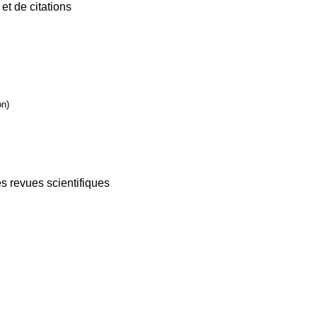
et de citations
on)
es revues scientifiques