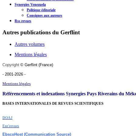
Synergies Venezuela
Politique éditoriale
Consignes aux auteurs
Rss revues
Autres publications du Gerflint
Autres volumes
Mentions légales
Copyright
©
Gerflint
(France)
- 2001-2026
-
Mentions légales
Référencements et indexations Synergies Pays Riverains du Mék
BASES INTERNATIONALES DE REVUES SCIENTIFIQUES
DOAJ
Ent'revues
EbscoHost
(
Communication Source
)