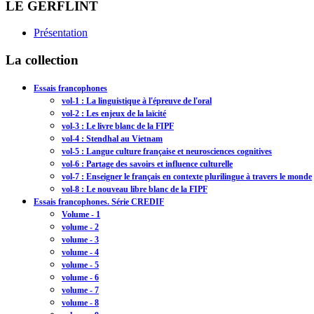
LE GERFLINT
Présentation
La collection
Essais francophones
vol-1 : La linguistique à l'épreuve de l'oral
vol-2 : Les enjeux de la laïcité
vol-3 : Le livre blanc de la FIPF
vol-4 : Stendhal au Vietnam
vol-5 : Langue culture française et neurosciences cognitives
vol-6 : Partage des savoirs et influence culturelle
vol-7 : Enseigner le français en contexte plurilingue à travers le monde
vol-8 : Le nouveau libre blanc de la FIPF
Essais francophones. Série CREDIF
Volume - 1
volume - 2
volume - 3
volume - 4
volume - 5
volume - 6
volume - 7
volume - 8