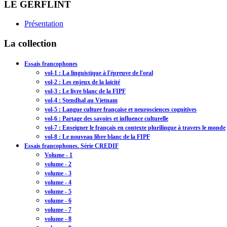
LE GERFLINT
Présentation
La collection
Essais francophones
vol-1 : La linguistique à l'épreuve de l'oral
vol-2 : Les enjeux de la laïcité
vol-3 : Le livre blanc de la FIPF
vol-4 : Stendhal au Vietnam
vol-5 : Langue culture française et neurosciences cognitives
vol-6 : Partage des savoirs et influence culturelle
vol-7 : Enseigner le français en contexte plurilingue à travers le monde
vol-8 : Le nouveau libre blanc de la FIPF
Essais francophones. Série CREDIF
Volume - 1
volume - 2
volume - 3
volume - 4
volume - 5
volume - 6
volume - 7
volume - 8