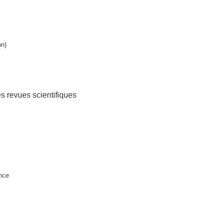
on)
es revues scientifiques
nce