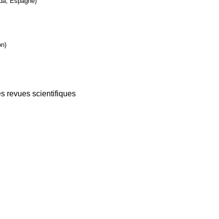
ada, Espagne)
on)
es revues scientifiques