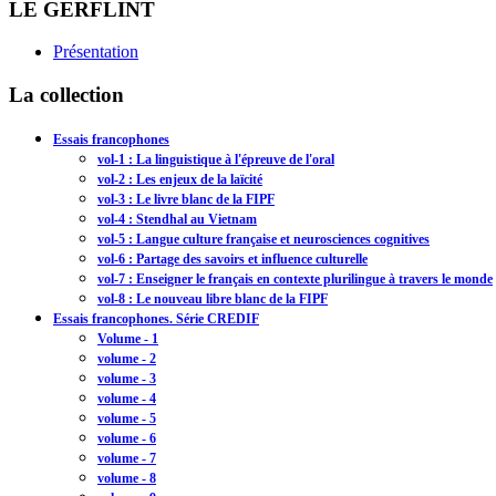
LE GERFLINT
Présentation
La collection
Essais francophones
vol-1 : La linguistique à l'épreuve de l'oral
vol-2 : Les enjeux de la laïcité
vol-3 : Le livre blanc de la FIPF
vol-4 : Stendhal au Vietnam
vol-5 : Langue culture française et neurosciences cognitives
vol-6 : Partage des savoirs et influence culturelle
vol-7 : Enseigner le français en contexte plurilingue à travers le monde
vol-8 : Le nouveau libre blanc de la FIPF
Essais francophones. Série CREDIF
Volume - 1
volume - 2
volume - 3
volume - 4
volume - 5
volume - 6
volume - 7
volume - 8