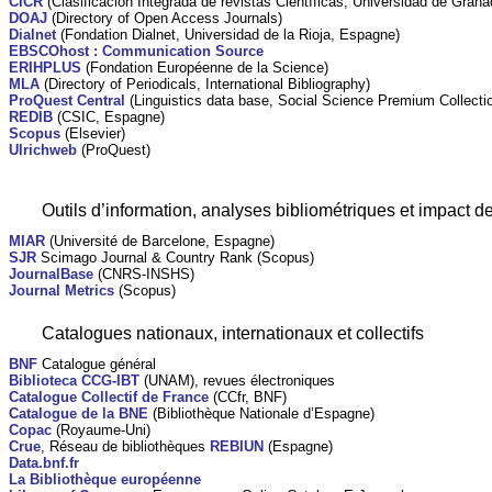
CICR
(Clasificación Integrada de revistas Científicas, Universidad de Gran
DOAJ
(Directory of Open Access Journals)
Dialnet
(Fondation Dialnet, Universidad de la Rioja, Espagne)
EBSCOhost : Communication Source
ERIHPLUS
(Fondation Européenne de la Science)
MLA
(Directory of Periodicals, International Bibliography)
ProQuest Central
(Linguistics data base, Social Science Premium Collecti
REDIB
(CSIC, Espagne)
Scopus
(Elsevier)
Ulrichweb
(ProQuest)
Outils d’information, analyses bibliométriques et impact d
MIAR
(Université de Barcelone, Espagne)
SJR
Scimago Journal & Country Rank (Scopus)
JournalBase
(CNRS-INSHS)
Journal Metrics
(Scopus)
Catalogues nationaux, internationaux et collectifs
BNF
Catalogue général
Biblioteca CCG-IBT
(UNAM), revues électroniques
Catalogue Collectif de France
(CCfr, BNF)
Catalogue de la BNE
(Bibliothèque Nationale d’Espagne)
Copac
(Royaume-Uni)
Crue
, Réseau de bibliothèques
REBIUN
(Espagne)
Data.bnf.fr
La Bibliothèque européenne