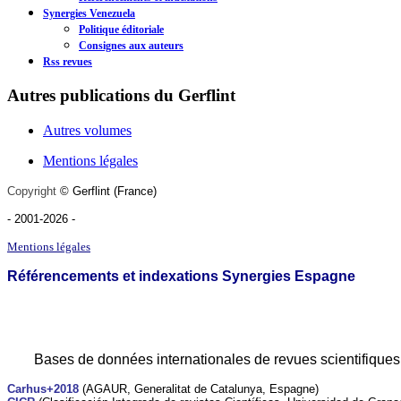
Synergies Venezuela
Politique éditoriale
Consignes aux auteurs
Rss revues
Autres publications du Gerflint
Autres volumes
Mentions légales
Copyright
©
Gerflint
(France)
- 2001-2026
-
Mentions légales
Référencements et indexations Synergies Espagne
Bases de données internationales de revues scientifiques 
Carhus+2018
(AGAUR, Generalitat de Catalunya, Espagne)