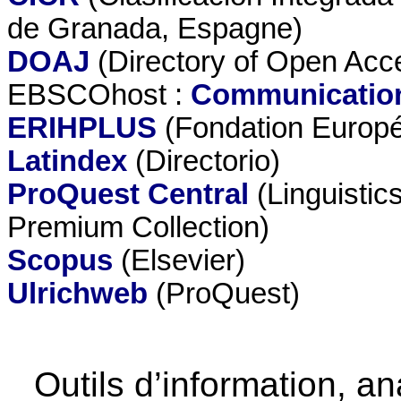
de Granada, Espagne)
DOAJ
(Directory of Open Acc
EBSCOhost :
Communicatio
ERIHPLUS
(Fondation Europé
Latindex
(Directorio)
ProQuest Central
(Linguistic
Premium Collection)
Scopus
(Elsevier)
Ulrichweb
(ProQuest)
Outils d’information, a