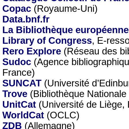
Copac
(Royaume-Uni)
Data.bnf.fr
La Bibliothèque européenne
Library of Congress
, E-ress
Rero Explore
(Réseau des bib
Sudoc
(Agence bibliographiqu
France)
SUNCAT
(Université d’Edinb
Trove
(Bibliothèque Nationale 
UnitCat
(Université de Liège, 
WorldCat
(OCLC)
ZDB
(Allemagne)