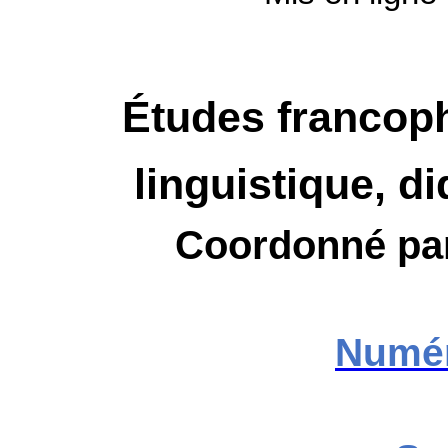
Études francoph
linguistique, d
Coordonné p
Numér