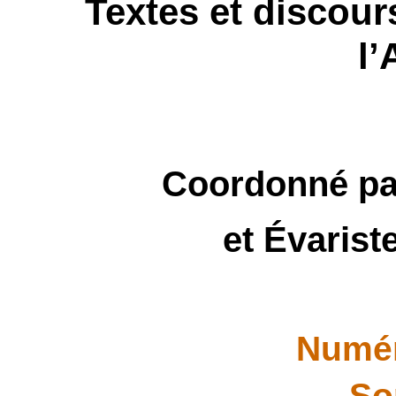
Textes et discou
l’
Coordonné pa
et Évarist
Numér
So