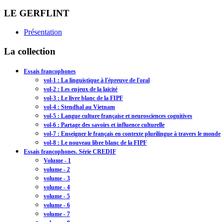
LE GERFLINT
Présentation
La collection
Essais francophones
vol-1 : La linguistique à l'épreuve de l'oral
vol-2 : Les enjeux de la laïcité
vol-3 : Le livre blanc de la FIPF
vol-4 : Stendhal au Vietnam
vol-5 : Langue culture française et neurosciences cognitives
vol-6 : Partage des savoirs et influence culturelle
vol-7 : Enseigner le français en contexte plurilingue à travers le monde
vol-8 : Le nouveau libre blanc de la FIPF
Essais francophones. Série CREDIF
Volume - 1
volume - 2
volume - 3
volume - 4
volume - 5
volume - 6
volume - 7