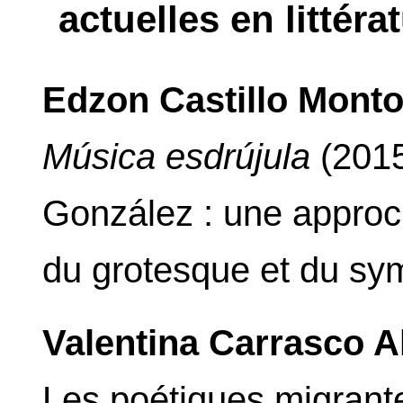
actuelles en littér
Edzon Castillo Mont
Música esdrújula
(2015
González : une approc
du grotesque et du sy
Valentina Carrasco 
Les poétiques migrant