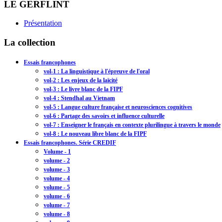
LE GERFLINT
Présentation
La collection
Essais francophones
vol-1 : La linguistique à l'épreuve de l'oral
vol-2 : Les enjeux de la laïcité
vol-3 : Le livre blanc de la FIPF
vol-4 : Stendhal au Vietnam
vol-5 : Langue culture française et neurosciences cognitives
vol-6 : Partage des savoirs et influence culturelle
vol-7 : Enseigner le français en contexte plurilingue à travers le monde
vol-8 : Le nouveau libre blanc de la FIPF
Essais francophones. Série CREDIF
Volume - 1
volume - 2
volume - 3
volume - 4
volume - 5
volume - 6
volume - 7
volume - 8