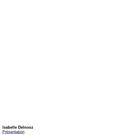
Isabelle Delnooz
Présentatio
n