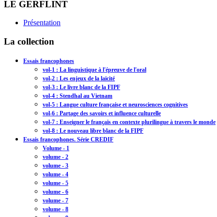
LE GERFLINT
Présentation
La collection
Essais francophones
vol-1 : La linguistique à l'épreuve de l'oral
vol-2 : Les enjeux de la laïcité
vol-3 : Le livre blanc de la FIPF
vol-4 : Stendhal au Vietnam
vol-5 : Langue culture française et neurosciences cognitives
vol-6 : Partage des savoirs et influence culturelle
vol-7 : Enseigner le français en contexte plurilingue à travers le monde
vol-8 : Le nouveau libre blanc de la FIPF
Essais francophones. Série CREDIF
Volume - 1
volume - 2
volume - 3
volume - 4
volume - 5
volume - 6
volume - 7
volume - 8