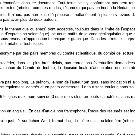
s énoncées dans ce document. Tout texte ne s’y conformant pas sera retour
es textes (articles, comptes rendus, résumés) qui parviendront à la Rédactio
ation. Il n’aura pas non plus été proposé simultanément à plusieurs revues du G
rra pas avoir plus de deux auteurs.
dans la thématique ou épars) sont acceptés, toujours dans la limite de l’espace
 d’expression scientifique) locuteurs natifs de la zone géolinguistique que 
ous réserve d'approbation technique et graphique. Dans les titres, le corps de
es limitations techniques.
anonyme par des pairs membres du comité scientifique, du comité de lecture et
 à procéder, dans les plus brefs délais, aux corrections éventuelles demandée
aluation du Comité de lecture, la décision finale d’acceptation des contri
e sera pas trop long. Le prénom, le nom de l’auteur (en gras, sans indication ni
seront également centrés et en petits caractères. Le tout sans couleur, sans so
6-8 lignes maximum suivi de 3 ou 5 mots-clés en petits caractères, sans maju
ction en anglais. En cas d’article non francophone, l’ordre des résumés est in
xte justifié, sur fichier Word, format doc, doit être saisi au kilomètre (retour