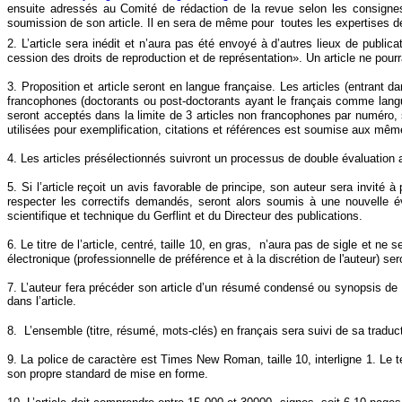
ensuite adressés au Comité de rédaction de la revue selon les consigne
soumission de son article. Il en sera de même pour toutes les expertises d
2. L’article sera inédit et n’aura pas été envoyé à d’autres lieux de public
cession des droits de reproduction et de représentation». Un article ne pou
3. Proposition et article seront en langue française. Les articles (entrant 
francophones (doctorants ou post-doctorants ayant le français comme langue
seront acceptés dans la limite de 3 articles non francophones par numéro, s
utilisées pour exemplification, citations et références est soumise aux mêm
4. Les articles présélectionnés suivront un processus de double évaluation 
5. Si l’article reçoit un avis favorable de principe, son auteur sera invité
respecter les correctifs demandés, seront alors soumis à une nouvelle év
scientifique et technique du Gerflint et du Directeur des publications.
6. Le titre de l’article, centré, taille 10, en gras, n’aura pas de sigle et n
électronique (professionnelle de préférence et à la discrétion de l'auteur) 
7. L’auteur fera précéder son article d’un résumé condensé ou synopsis de 
dans l’article.
8. L’ensemble (titre, résumé, mots-clés) en français sera suivi de sa tradu
9. La police de caractère est Times New Roman, taille 10, interligne 1. Le te
son propre standard de mise en forme.