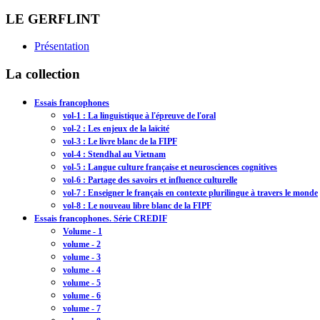
LE GERFLINT
Présentation
La collection
Essais francophones
vol-1 : La linguistique à l'épreuve de l'oral
vol-2 : Les enjeux de la laïcité
vol-3 : Le livre blanc de la FIPF
vol-4 : Stendhal au Vietnam
vol-5 : Langue culture française et neurosciences cognitives
vol-6 : Partage des savoirs et influence culturelle
vol-7 : Enseigner le français en contexte plurilingue à travers le monde
vol-8 : Le nouveau libre blanc de la FIPF
Essais francophones. Série CREDIF
Volume - 1
volume - 2
volume - 3
volume - 4
volume - 5
volume - 6
volume - 7