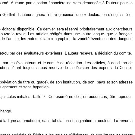
né. Aucune participation financière ne sera demandée à l'auteur pour la
n.
erflint. L’auteur signera à titre gracieux une « déclaration d’originalité et
 éditorial disponible. Ce dernier sera réservé prioritairement aux chercheurs
couvre la revue. Les articles rédigés dans une autre langue que le français
 l’article, les notes et la bibliographie, la variété éventuelle des langues
/ou par des évaluateurs extérieurs. L’auteur recevra la décision du comité.
s par les évaluateurs et le comité de rédaction. Les articles, à condition de
butions étant toujours sous réserve de la décision des experts du Conseil
 abréviation de titre ou grade), de son institution, de son pays et son adresse
ulignement et sans hyperlien.
scules initiales, taille 9. Ce résumé ne doit, en aucun cas, être reproduit
changé.
 à la ligne automatique), sans tabulation ni pagination ni couleur. La revue a