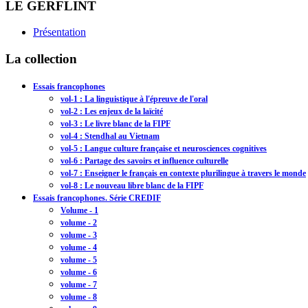
LE GERFLINT
Présentation
La collection
Essais francophones
vol-1 : La linguistique à l'épreuve de l'oral
vol-2 : Les enjeux de la laïcité
vol-3 : Le livre blanc de la FIPF
vol-4 : Stendhal au Vietnam
vol-5 : Langue culture française et neurosciences cognitives
vol-6 : Partage des savoirs et influence culturelle
vol-7 : Enseigner le français en contexte plurilingue à travers le monde
vol-8 : Le nouveau libre blanc de la FIPF
Essais francophones. Série CREDIF
Volume - 1
volume - 2
volume - 3
volume - 4
volume - 5
volume - 6
volume - 7
volume - 8