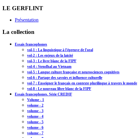
LE GERFLINT
Présentation
La collection
Essais francophones
vol-1 : La linguistique à l'épreuve de l'oral
vol-2 : Les enjeux de la laïcité
vol-3 : Le livre blanc de la FIPF
vol-4 : Stendhal au Vietnam
vol-5 : Langue culture française et neurosciences cognitives
vol-6 : Partage des savoirs et influence culturelle
vol-7 : Enseigner le français en contexte plurilingue à travers le monde
vol-8 : Le nouveau libre blanc de la FIPF
Essais francophones. Série CREDIF
Volume - 1
volume - 2
volume - 3
volume - 4
volume - 5
volume - 6
volume - 7