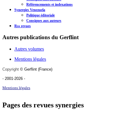
Référencements et indexations
Synergies Venezuela
Politique éditoriale
Consignes aux auteurs
Rss revues
Autres publications du Gerflint
Autres volumes
Mentions légales
Copyright
©
Gerflint
(France)
- 2001-2026
-
Mentions légales
Pages des revues synergies