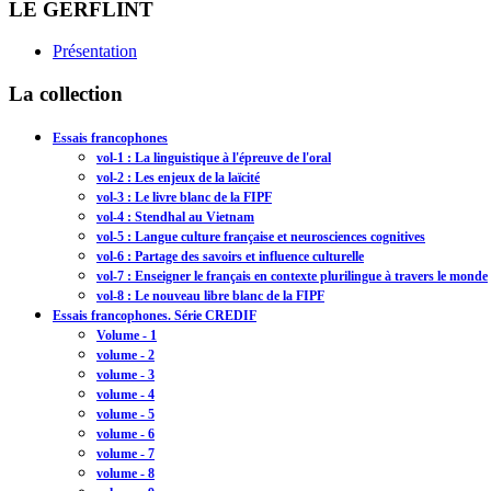
LE GERFLINT
Présentation
La collection
Essais francophones
vol-1 : La linguistique à l'épreuve de l'oral
vol-2 : Les enjeux de la laïcité
vol-3 : Le livre blanc de la FIPF
vol-4 : Stendhal au Vietnam
vol-5 : Langue culture française et neurosciences cognitives
vol-6 : Partage des savoirs et influence culturelle
vol-7 : Enseigner le français en contexte plurilingue à travers le monde
vol-8 : Le nouveau libre blanc de la FIPF
Essais francophones. Série CREDIF
Volume - 1
volume - 2
volume - 3
volume - 4
volume - 5
volume - 6
volume - 7
volume - 8