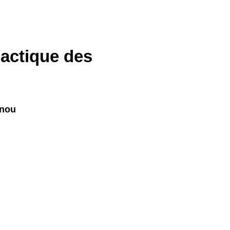
dactique des
inou