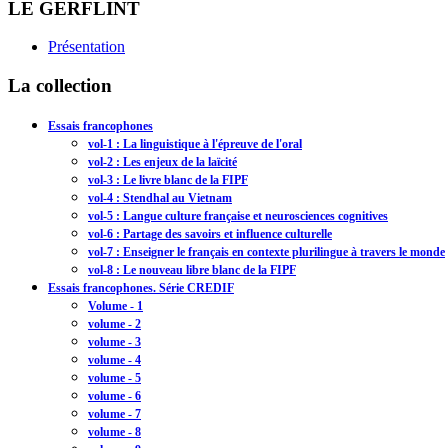
LE GERFLINT
Présentation
La collection
Essais francophones
vol-1 : La linguistique à l'épreuve de l'oral
vol-2 : Les enjeux de la laïcité
vol-3 : Le livre blanc de la FIPF
vol-4 : Stendhal au Vietnam
vol-5 : Langue culture française et neurosciences cognitives
vol-6 : Partage des savoirs et influence culturelle
vol-7 : Enseigner le français en contexte plurilingue à travers le monde
vol-8 : Le nouveau libre blanc de la FIPF
Essais francophones. Série CREDIF
Volume - 1
volume - 2
volume - 3
volume - 4
volume - 5
volume - 6
volume - 7
volume - 8