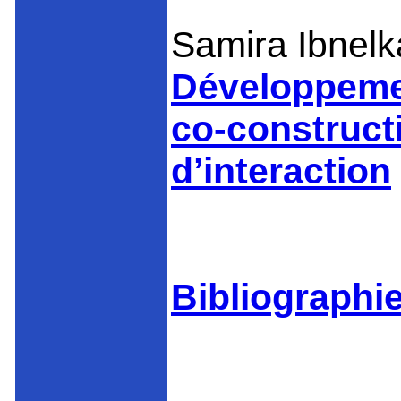
Samira Ibnelk
Développemen
co-construct
d’interaction
Bibliograph