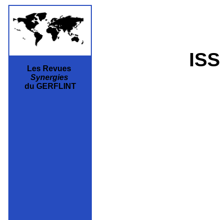
ISS
Les Revues
Synergies
du GERFLINT