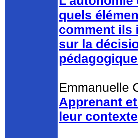
L’autonomie 
quels élémen
comment ils 
sur la décisi
pédagogique
Emmanuelle C
Apprenant et
leur contexte