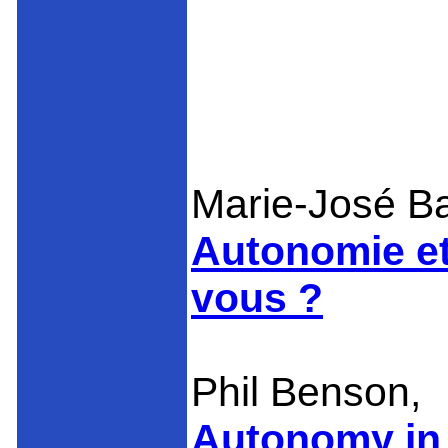
Marie-José B
Autonomie et
vous ?
Phil Benson,
Autonomy in l