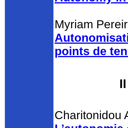
Myriam Pereir
Autonomisatio
points de te
I
Charitonidou A