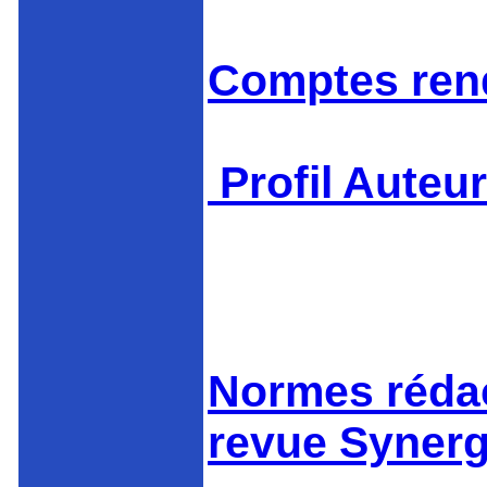
Comptes ren
Profil Auteu
Normes rédac
revue Synerg