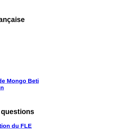
rançaise
e de Mongo Beti
in
n questions
ction du FLE