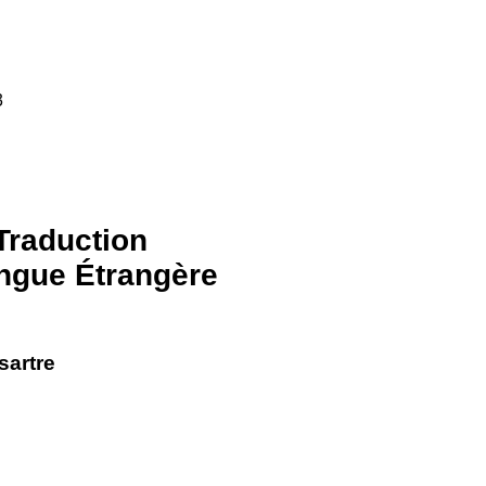
3
 Traduction
angue Étrangère
sartre