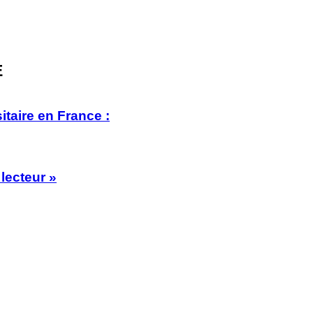
E
itaire en France :
lecteur »