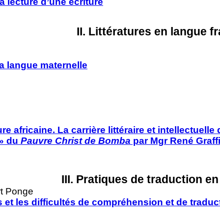
la lecture d’une écriture
II. Littératures en langue f
a langue maternelle
e africaine. La carrière littéraire et intellectuell
 » du
Pauvre Christ de Bomba
par Mgr René Graff
III. Pratiques de traduction e
rt Ponge
et les difficultés de compréhension et de tradu