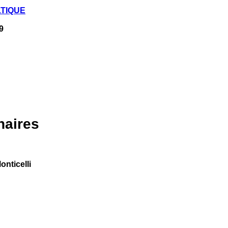
LTIQUE
9
naires
nticelli