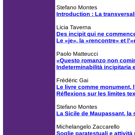
Stefano Montes
Introduction : La transversal
Licia Taverna
Des incipit qui ne commence
Le «je», la «rencontre» et l’
Paolo Matteucci
«Questo romanzo non comin
Indeterminabilità incipitaria e
Frédéric Gai
Le livre comme monument, 
Réflexions sur les limites t
Stefano Montes
La Sicile de Maupassant, la
Michelangelo Zaccarello
Soglie paratestuali e attivit