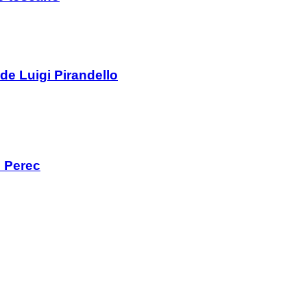
de Luigi Pirandello
 Perec