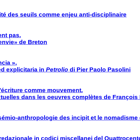
ité des seuils comme enjeu anti-disciplinaire
nt pas.
«envie» de Breton
cia ».
d explicitaria in
Petrolio
di Pier Paolo Pasolini
l’écriture comme mouvement.
extuelles dans les oeuvres complètes de François
 sémio-anthropologie des incipit et le nomadisme
à redazionale in codici miscellanei del Quattrocen