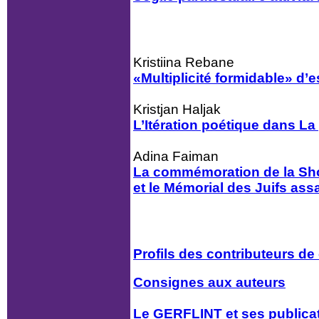
Kristiina Rebane
«Multiplicité formidable» d’
Kristjan Haljak
L’Itération poétique dans La 
Adina Faiman
La commémoration de la Sho
et le Mémorial des Juifs as
Profils des contributeurs d
Consignes aux auteurs
Le GERFLINT et ses publica