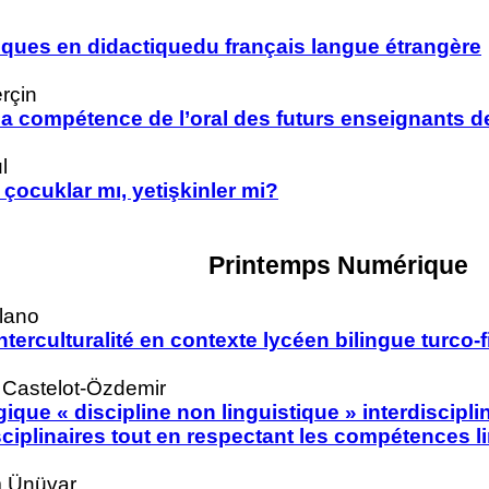
ques en didactiquedu français langue étrangère
rçin
a compétence de l’oral des futurs enseignants d
l
: çocuklar mı, yetişkinler mi?
Printemps Numérique
llano
terculturalité en contexte lycéen bilingue turco-
 Castelot-Özdemir
que « discipline non linguistique » interdisciplin
ciplinaires tout en respectant les compétences l
im Ünüvar