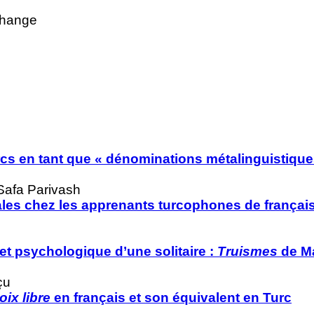
echange
rcs en tant que « dénominations métalinguistique
afa Parivash
ales chez les apprenants turcophones de françai
 psychologique d’une solitaire :
Truismes
de Ma
çu
oix libre
en français et son équivalent en Turc