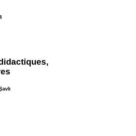
4
didactiques,
res
Şavlı