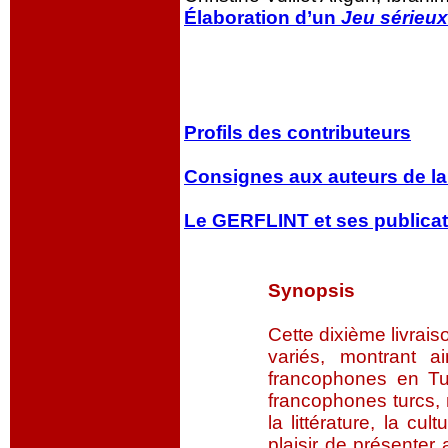
Élaboration d’un
Jeu sérieu
Profils des contributeurs
Consignes aux auteurs de l
Le GERFLINT et ses publica
Synopsis
Cette dixième livrai
variés, montrant ai
francophones en Tu
francophones turcs, 
la littérature, la cul
plaisir de présenter 