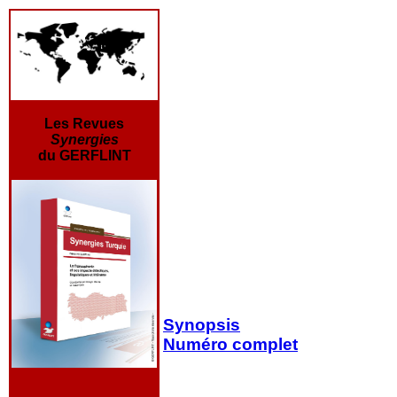
Les Revues
Synergies
du GERFLINT
Synopsis
Numéro complet