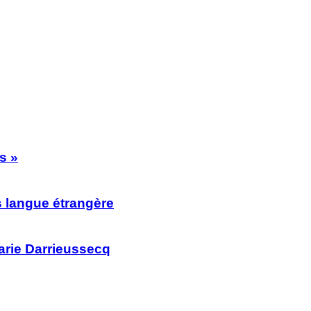
s »
s langue étrangère
rie Darrieussecq