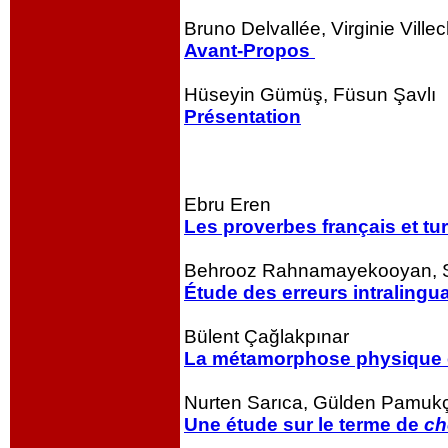
Bruno Delvallée, Virginie Vill
Avant-Propos
Hüseyin Gümüş, Füsun Şavlı
Présentation
Ebru Eren
Les proverbes français et tu
Behrooz Rahnamayekooyan, S
Étude des erreurs intralingu
Bülent Çağlakpınar
La métamorphose physique et
Nurten Sarıca, Gülden Pamuk
Une étude sur le terme de
ch