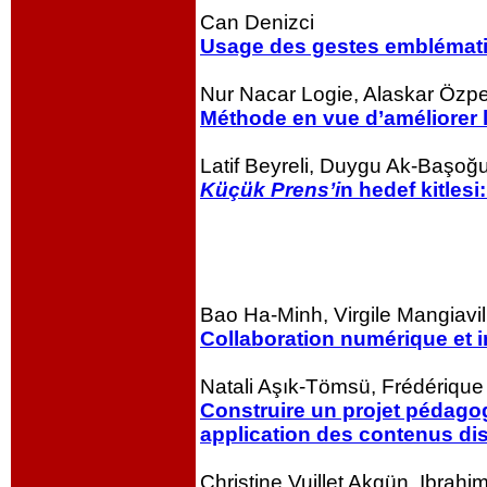
Can Denizci
Usage des gestes emblémati
Nur Nacar Logie, Alaskar Özpe
Méthode en vue d’améliorer l
Latif Beyreli, Duygu Ak-Başoğu
Küçük Prens’i
n hedef kitlesi
Bao Ha-Minh, Virgile Mangiavi
Collaboration numérique et in
Natali Aşık-Tömsü, Frédérique
Construire un projet pédagogi
application des contenus dis
Christine Vuillet Akgün, Ibrah