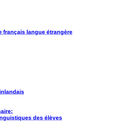
e français langue étrangère
finlandais
aire:
inguistiques des élèves