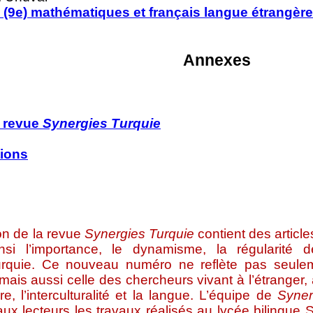
x
(9e) mathématiques et français langue étrangère 
Annexes
a revue
Synergies Turquie
tions
son de la revue
Synergies Turquie
contient des artic
nsi l’importance, le dynamisme, la régularité d
rquie. Ce nouveau numéro ne reflète pas seulem
mais aussi celle des chercheurs vivant à l’étranger
ture, l’interculturalité et la langue. L’équipe de
Syner
aux lecteurs les travaux réalisés au lycée bilingue S