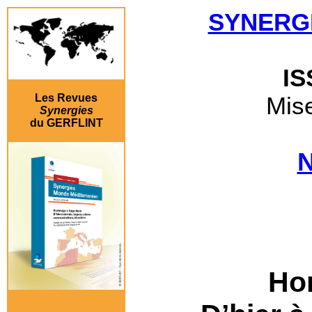
SYNERG
IS
Les Revues
Mise
Synergies
du GERFLINT
N
Ho