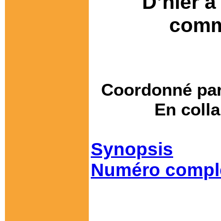
D’hier à
comm
Coordonné par
En coll
Synopsis
Numéro compl