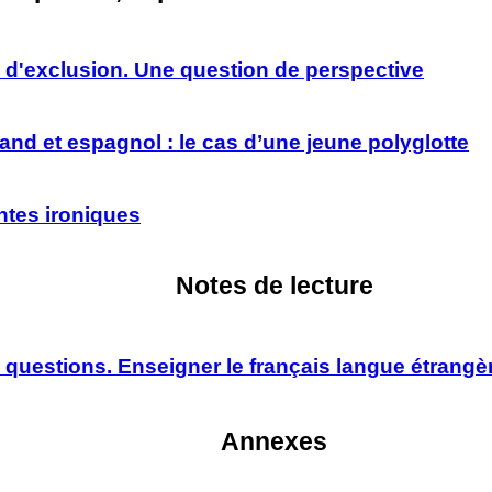
 d'exclusion. Une question de perspective
o
mand et espagnol :
le cas d’une jeune polyglotte
ntes ironiques
Notes de lecture
 questions. Enseigner le français langue
étrangèr
Annexes