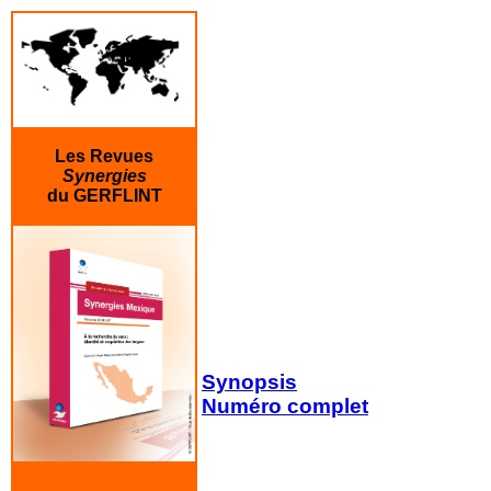
Les Revues
Synergies
du GERFLINT
Synopsis
Numéro complet