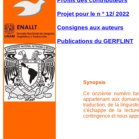
Profils des contributeurs
Projet pour le n º 12
/ 2022
Consignes aux auteurs
Publications du GERFLINT
Synopsis
Ce onzième numéro fait
appartenant aux domaines 
traduction, de la linguis
s’échappe de la lectur
contingence et nous appor