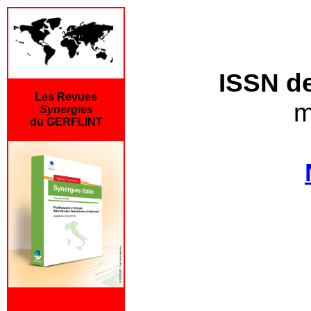
ISSN de
Les Revues
m
Synergies
du GERFLINT