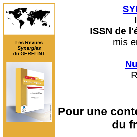
SY
ISSN de l'
mis e
Les Revues
Synergies
du GERFLINT
Nu
R
Pour une conte
du f