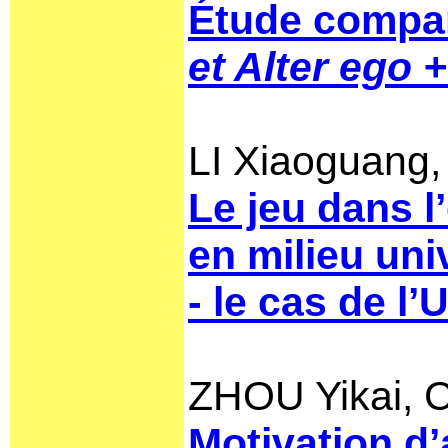
Étude compar
et Alter ego +
LI Xiaoguang,
Le jeu dans 
en milieu uni
- le cas de l
ZHOU Yikai,
Motivation d