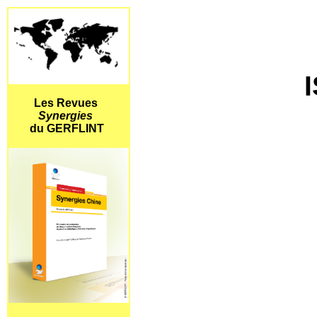
Les Revues
Synergies
du GERFLINT