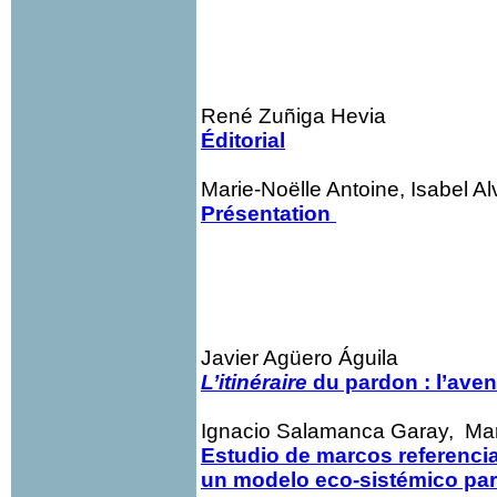
René Zuñiga Hevia
Éditorial
Marie-Noëlle Antoine, Isabel A
Présentation
Javier Agüero Águila
L’itinéraire
du pardon : l’aven
Ignacio Salamanca Garay, Marí
Estudio de marcos referencial
un modelo eco-sistémico par