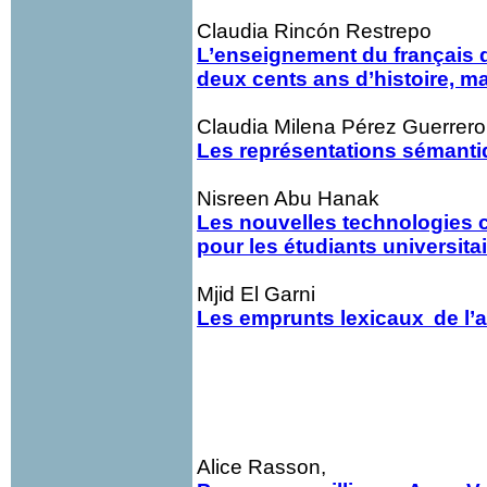
Claudia Rincón Restrepo
L’enseignement du français d
deux cents ans d’histoire, ma
Claudia Milena Pérez Guerrero
Les représentations sémanti
Nisreen Abu Hanak
Les nouvelles technologies 
pour les étudiants universita
Mjid El Garni
Les emprunts lexicaux
de l’
Alice Rasson,