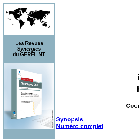
Les Revues
Synergies
du GERFLINT
p
Coo
Synopsis
Numéro complet