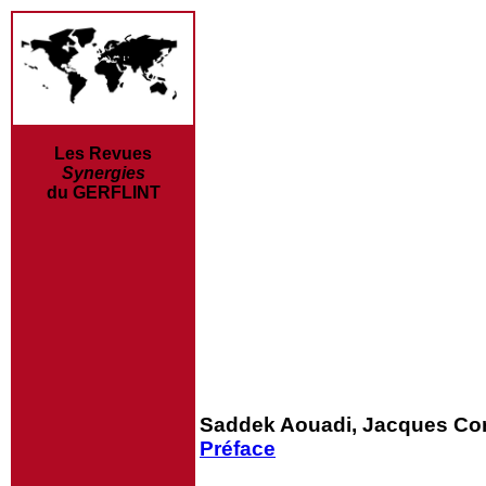
Les Revues
Synergies
du GERFLINT
Saddek Aouadi, Jacques Cor
Préface