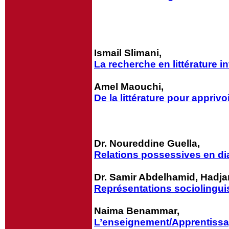
Ismail Slimani,
La recherche en littérature i
Amel Maouchi,
De la littérature pour apprivoi
Dr. Noureddine Guella,
Relations possessives en dia
Dr. Samir Abdelhamid, Hadja
Représentations sociolingui
Naima Benammar,
L’enseignement/Apprentissag