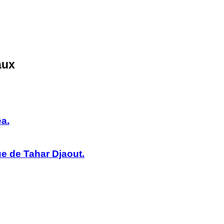
aux
éa.
ue de Tahar Djaout.