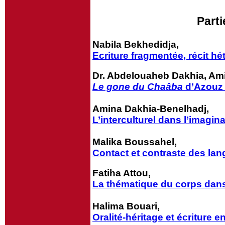
Parti
Nabila Bekhedidja,
Ecriture fragmentée, récit hé
Dr. Abdelouaheb Dakhia, Ami
Le gone du Chaâba
d’Azouz 
Amina Dakhia-Benelhadj,
L’interculturel dans l’imagin
Malika Boussahel,
Contact et contraste des la
Fatiha Attou,
La thématique du corps dan
Halima Bouari,
Oralité-héritage et écriture 