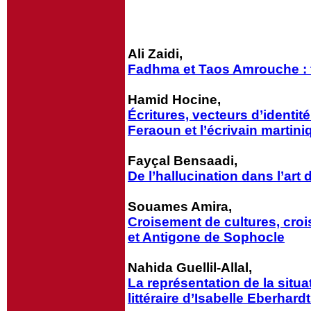
Ali Zaidi,
Fadhma et Taos Amrouche : tel
Hamid Hocine,
Écritures, vecteurs d’identit
Feraoun et l’écrivain martin
Fayçal Bensaadi,
De l’hallucination dans l’ar
Souames Amira,
Croisement de cultures, croi
et Antigone de Sophocle
Nahida Guellil-Allal,
La représentation de la situa
littéraire d’Isabelle Eberhard