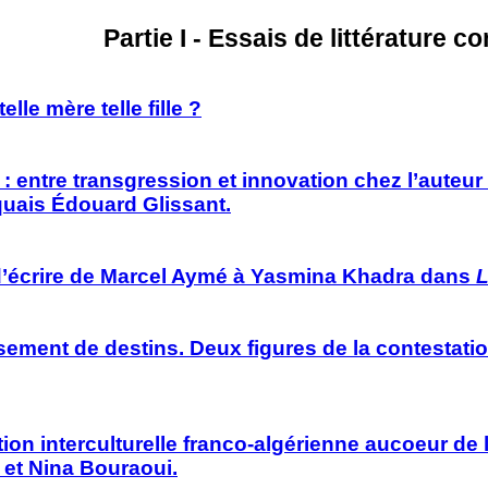
Partie I - Essais de littérature 
le mère telle fille ?
é : entre transgression et innovation chez l’aute
iquais Édouard Glissant.
t d’écrire de Marcel Aymé à Yasmina Khadra dans
L
sement de destins. Deux figures de la contestat
tion interculturelle franco-algérienne aucoeur de l
t et Nina Bouraoui.