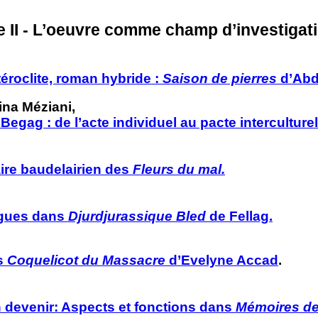
e II - L’oeuvre comme champ d’investigati
téroclite, roman hybride :
Saison de pierres
d’Abd
na Méziani,
Begag : de l’acte individuel au pacte interculturel
aire baudelairien des
Fleurs du mal.
ngues dans
Djurdjurassique Bled
de Fellag.
s
Coquelicot du Massacre
d’Evelyne Accad
.
en devenir: Aspects et fonctions dans
Mémoires de 