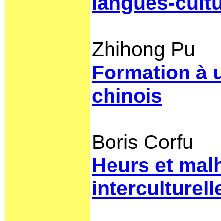
langues-cult
Zhihong Pu
Formation à u
chinois
Boris Corfu
Heurs et mal
interculturell