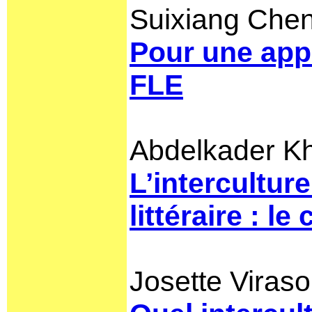
Suixiang Che
Pour une app
FLE
Abdelkader Kh
L’intercultur
littéraire : l
Josette Virasol