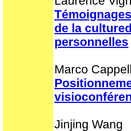
Laurence Vig
Témoignages d
de la culture
d
personnelles
Marco Cappell
Positionneme
visioconfére
Jinjing Wang