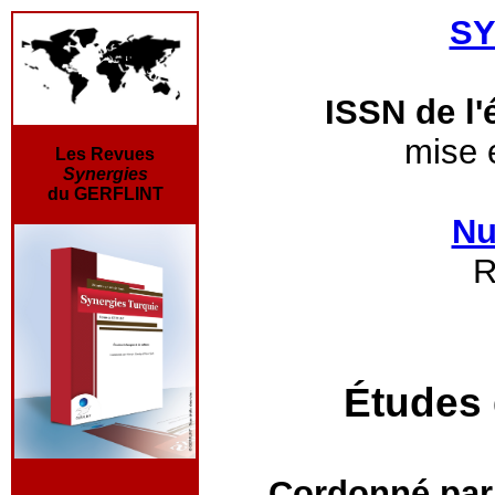
SY
ISSN de l'
mise e
Les Revues
Synergies
du GERFLINT
Nu
R
Études d
Cordonné par