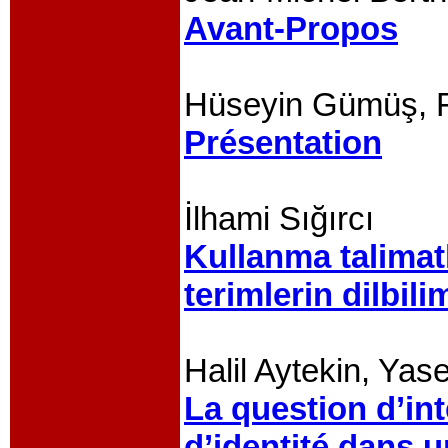
Avant-Propos
Hüseyin Gümüş, F
Présentation
İlhami Sığırcı
Kullanma talimatl
terimlerin dilbil
Halil Aytekin, Yas
La question d’in
d’identité dans 