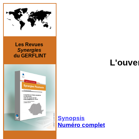
Les Revues
Synergies
du GERFLINT
L'ouve
Synopsis
Numéro complet