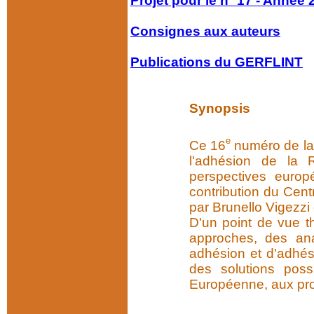
Projet pour le nº 17 - Année 
Consignes aux auteurs
Publications du GERFLINT
Synopsis
e
Ce 16
numéro de l
l'adhésion de la R
perspectives europ
contribution du Cent
par Brunello Vigezzi
D'un point de vue t
approches, des ana
adhésion et d'adhés
des solutions poss
Européenne, aux pro