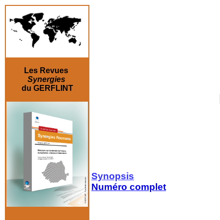
Les Revues
Synergies
du GERFLINT
Synopsis
Numéro complet