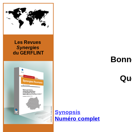
Les Revues
Synergies
du GERFLINT
Bonne
Que
Synopsis
Numéro complet