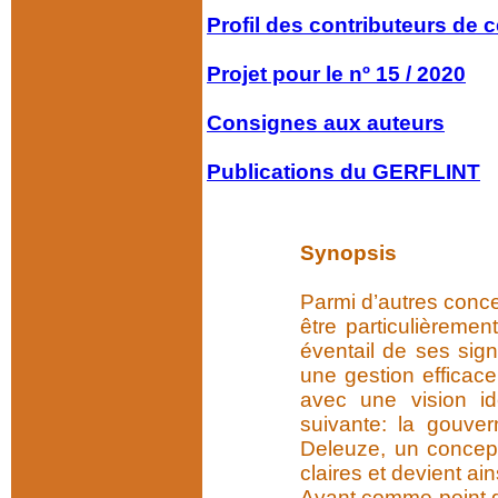
Profil des contributeurs
de 
Projet pour le nº 15 / 2020
Consignes aux auteurs
Publications du GERFLINT
Synopsis
Parmi d’autres conc
être particulièreme
éventail de ses sign
une gestion efficace
avec une vision id
suivante: la gouver
Deleuze, un concept
claires et devient ai
Ayant comme point de