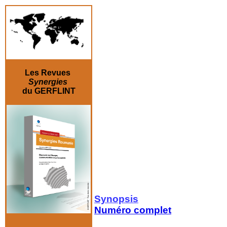
Les Revues
Synergies
du GERFLINT
Synopsis
Numéro complet