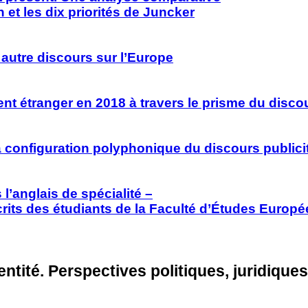
 et les dix priorités de Juncker
 autre discours sur l’Europe
ent étranger en 2018 à travers le prisme
du discou
a configuration polyphonique
du discours publici
’anglais de spécialité –
rits des étudiants de la Faculté d’Études Europ
dentité. Perspectives politiques, juridiq