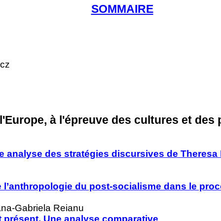
SOMMAIRE
icz
l'Europe, à l'épreuve des cultures et des
ne analyse des stratégies discursives
de Theresa
de l’anthropologie du post-socialisme
dans le pro
ana-Gabriela Reianu
t présent. Une analyse comparative