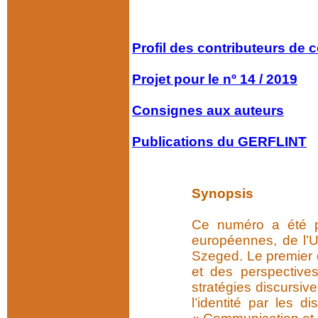
Profil des contributeurs
de 
Projet pour le nº 14 / 2019
Consignes aux auteurs
Publications du GERFLINT
Synopsis
Ce numéro a été pr
européennes, de l’Un
Szeged. Le premier d
et des perspectives
stratégies discursiv
l’identité par les 