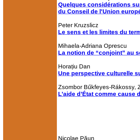
Quelques considérations sur
du Conseil de l'Union euro
Peter Kruzslicz
Le sens et les limites du term
Mihaela-Adriana Oprescu
La notion de “conjoint” au s
Horațiu Dan
Une perspective culturelle 
Zsombor Bűkfeyes-Rákossy, Zs
L’aide d’État comme cause d
Nicolae Păun