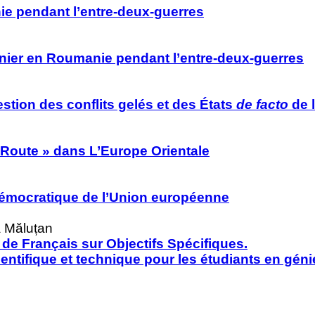
e pendant l’entre-deux-guerres
ouanier en Roumanie pendant l’entre-deux-guerres
gestion des conflits gelés et des États
de facto
de 
 la Route » dans L’Europe Orientale
t Démocratique de l’Union européenne
a Măluțan
de Français sur Objectifs Spécifiques.
cientifique et technique pour les étudiants en gé