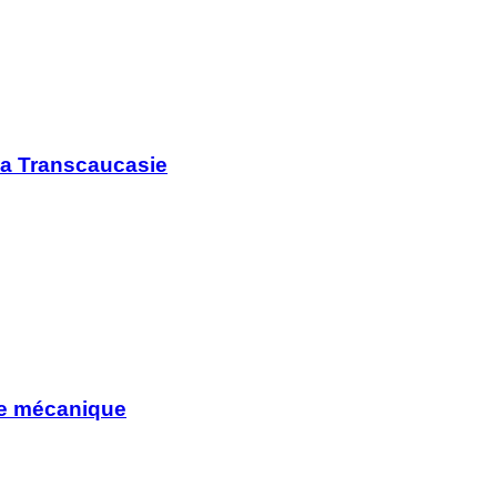
la Transcaucasie
nie mécanique