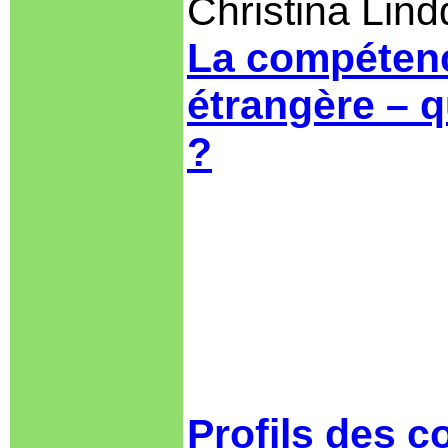
Christina Lin
La compétenc
étrangère – q
?
Profils des c