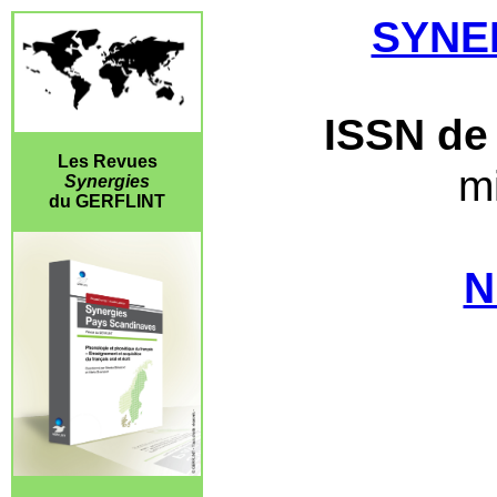
SYNE
ISSN de 
Les Revues
mi
Synergies
du GERFLINT
N