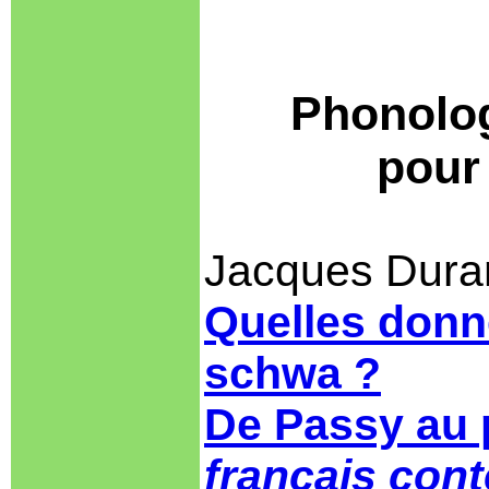
Phonolog
pour
J
acques Dura
Quelles donn
schwa ?
De Passy au
français con