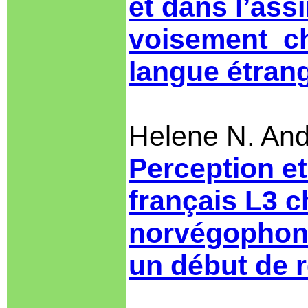
et dans l’ass
voisement ch
langue étran
Helene N. An
Perception et
français L3
ch
norvégophon
un début de 