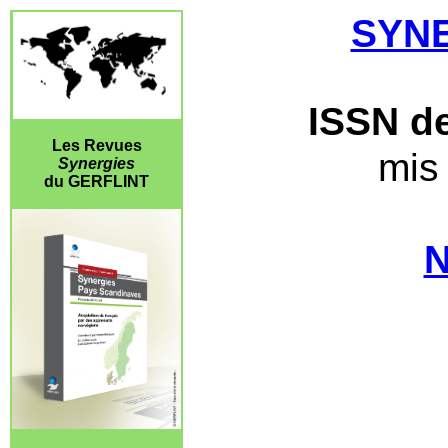
SYNE
ISSN de
Les Revues
mis 
Synergies
du GERFLINT
N