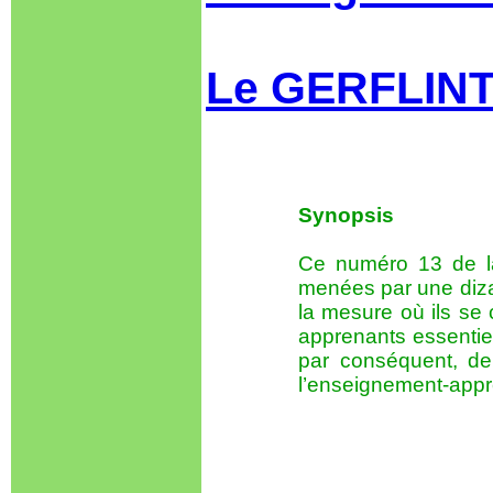
Le GERFLINT 
Synopsis
Ce numéro 13 de 
menées par une dizain
la mesure où ils se 
apprenants essentie
par conséquent, de
l’enseignement-appr