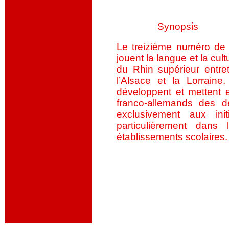
Synopsis
Le treizième numéro d
jouent la langue et la cu
du Rhin supérieur entret
l’Alsace et la Lorraine
développent et mettent e
franco-allemands des d
exclusivement aux ini
particulièrement dans
établissements scolaires.