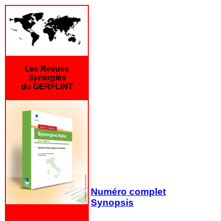
Les Revues
Synergies
du GERFLINT
Numéro complet
Synopsis