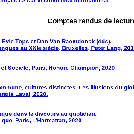
ançais L2 sur le commerce international
Comptes rendus de lectu
d, Evie Tops et Dan Van Raemdonck (éds).
angues au XXIe siècle, Bruxelles, Peter Lang, 20
 et Société, Paris, Honoré Champion, 2020
mune, cultures distinctes. Les illusions du glo
rsité Laval, 2020.
rque dans le discours au quotidien.
stique, Paris, L’Harmattan, 2020