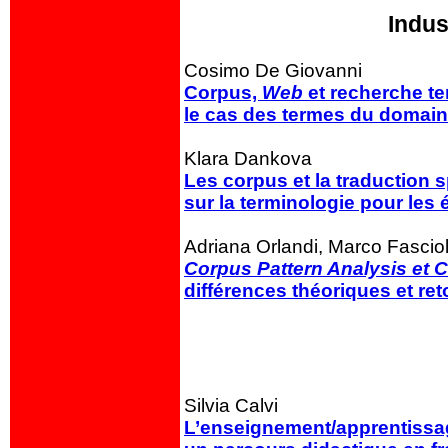
Indus
Cosimo De Giovanni
Corpus,
Web
et recherche te
le cas des termes du domain
Klara Dankova
Les corpus et la traduction 
sur
la terminologie pour les é
Adriana Orlandi, Marco Fascio
Corpus Pattern Analysis et 
différences théoriques et r
Silvia Calvi
L’enseignement/apprentissag