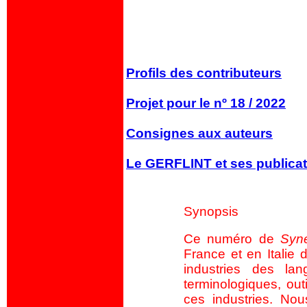
Profils des contributeurs
Projet pour le nº 18 / 2022
Consignes aux auteurs
Le GERFLINT et ses publica
Synopsis
Ce numéro de
Syne
France et en Italie 
industries des la
terminologiques, out
ces industries. No