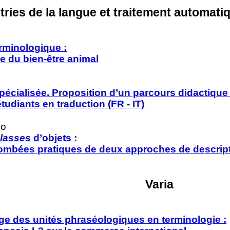
tries de la langue
et traitement automati
rminologique :
e du bien-être animal
spécialisée. Proposition d’un parcours didactique
tudiants en traduction (FR - IT)
lo
Classes
d’objets :
etombées pratiques de deux approches de descrip
Varia
e des unités phraséologiques en terminologie :