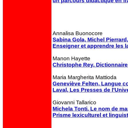
un
parcours didactique en fr
Annalisa Buonocore
Sabina Gola, Michel Pierrar
Enseigner et apprendre les l
Manon Hayette
Christophe Rey. Dictionnaire
Maria Margherita Mattioda
Geneviève Felten, Langue com
Laval, Les Presses de l’Unive
Giovanni Tallarico
Michela Tonti. Le nom de ma
Prisme lexiculturel et lingui