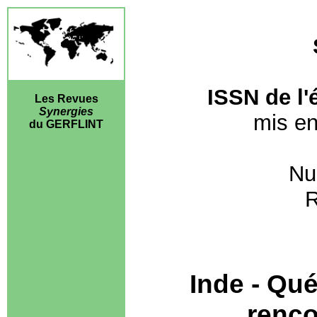
ISSN de l'é
Les Revues
Synergies
mis en
du GERFLINT
Nu
R
Inde - Qu
renco