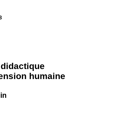
3
 didactique
hension humaine
in