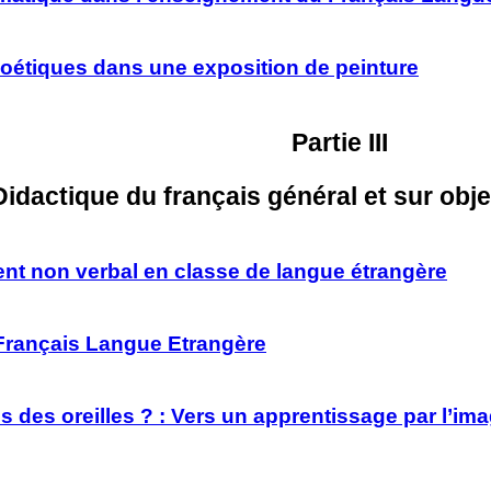
 poétiques dans une exposition de peinture
Partie III
Didactique du français général et sur obje
ment non verbal en classe de langue étrangère
Français Langue Etrangère
ls des oreilles ? : Vers un apprentissage par l’