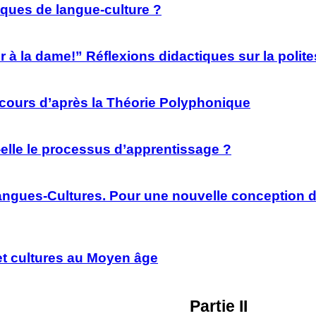
ques de langue-culture ?
 à la dame!” Réflexions didactiques sur la polite
scours d’après la Théorie Polyphonique
t-elle le processus d’apprentissage ?
angues-Cultures. Pour une nouvelle conception 
et cultures au Moyen âge
Partie II