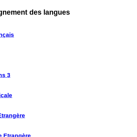
ignement des langues
nçais
ns 3
icale
Etrangère
e Etrangère