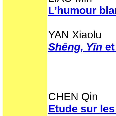
L’humour bla
YAN Xiaolu
Shēng, Yīn
e
CHEN Qin
Etude sur le