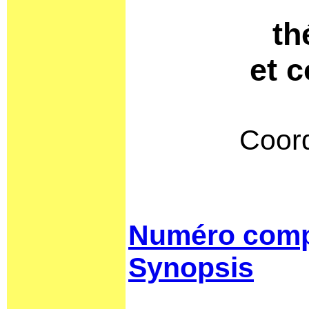
th
et c
Coord
Numéro comp
Synopsis