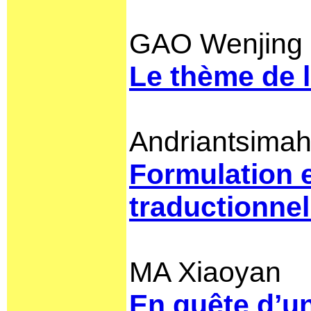
GAO Wenjing
Le thème de 
Andriantsima
Formulation e
traductionnel
MA Xiaoyan
En quête d’un