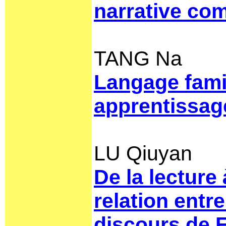
narrative com
TANG Na
Langage famil
apprentissag
LU Qiuyan
De la lecture
relation entr
discours de 