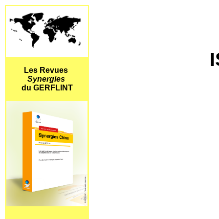
I
Les Revues
Synergies
du GERFLINT