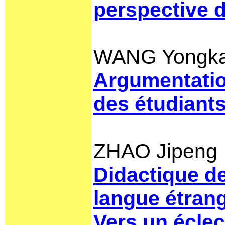
perspective d
WANG Yongk
Argumentation
des étudiants
ZHAO Jipeng
Didactique d
langue étran
Vers un écle