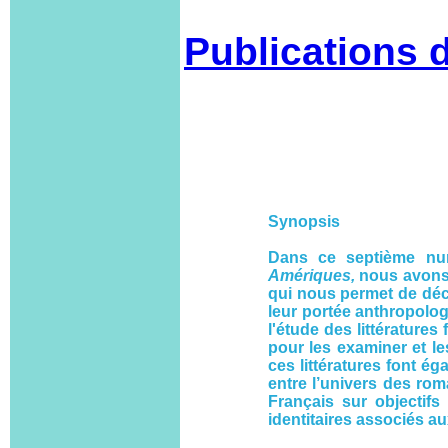
Publications
Synopsis
Dans ce septième n
Amériques,
nous avons 
qui nous permet de déc
leur portée anthropologi
l'étude des littérature
pour les examiner et les
ces littératures font é
entre l’univers des rom
Français sur objectifs 
identitaires associés au