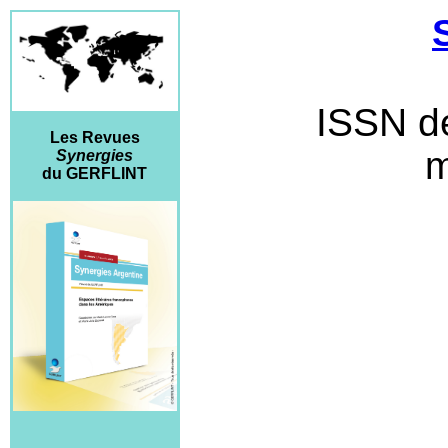
ISSN de
Les Revues
m
Synergies
du GERFLINT