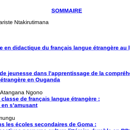
SOMMAIRE
riste Ntakirutimana
e en didactique du français langue étrangère
au 
e de jeunesse dans l’apprentissage de la
compréhe
e étrangère en Ouganda
 Atangana Ngono
 classe de français langue étrangère :
’ en s’amusant
mungu
ans les écoles secondaires de Goma :