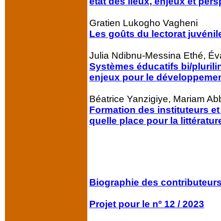
état des lieux, enjeux et pers
Gratien Lukogho Vagheni
Les goûts du lectorat juvén
Julia Ndibnu-Messina Ethé, Éva
Systèmes éducatifs bi/pluri
enjeux pour le développement
Béatrice Yanzigiye, Mariam Ab
Formation des instituteurs 
quelle place pour la littératu
Biographie des contributeur
Projet pour le nº 12 / 2023