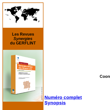
Les Revues
Synergies
du GERFLINT
Coor
Numéro complet
Synopsis