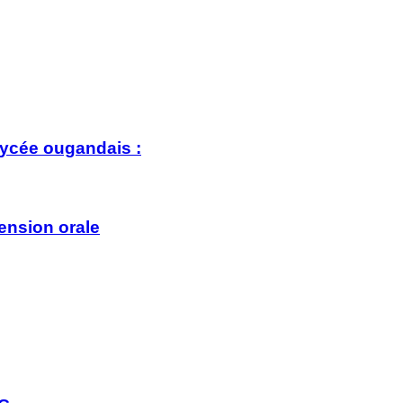
lycée ougandais :
nsion orale