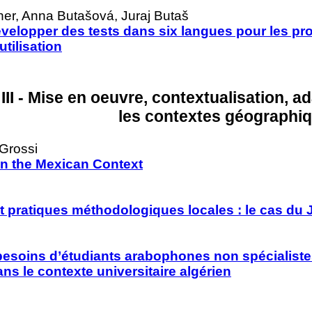
her, Anna Butašová, Juraj Butaš
velopper des tests dans six langues pour les pr
utilisation
III - Mise en oeuvre, contextualisation, 
les contextes géographi
Grossi
in the Mexican Context
t pratiques méthodologiques locales : le cas du
soins d’étudiants arabophones non spécialistes 
ans le contexte universitaire algérien