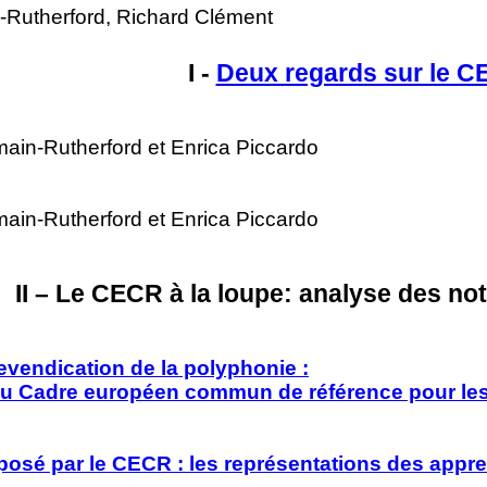
n-Rutherford, Richard Clément
I -
Deux regards sur le 
rmain-Rutherford et Enrica Piccardo
rmain-Rutherford et Enrica Piccardo
II – Le CECR à la loupe: analyse des no
 revendication de la polyphonie :
s du Cadre européen commun de référence pour le
osé par le CECR : les représentations des appren