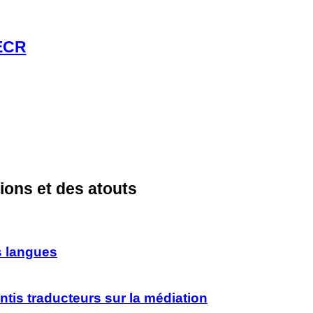
CECR
tions et des atouts
s langues
tis traducteurs sur la médiation