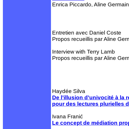
Enrica Piccardo, Aline Germai
Entretien avec Daniel Coste
Propos recueillis par Aline Ge
Interview with Terry Lamb
Propos recueillis par Aline Ge
Haydée Silva
De l’illusion d’univocité à la
pour des lectures plurielle
Ivana Franić
Le concept de médiation prop