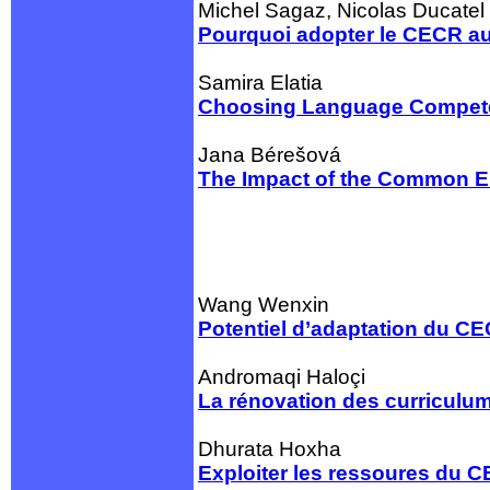
Michel Sagaz, Nicolas Ducatel
Pourquoi adopter le CECR a
Samira Elatia
Choosing Language Competen
Jana Bérešová
The Impact of the Common Eu
Wang Wenxin
Potentiel d’adaptation du CE
Andromaqi Haloçi
La rénovation des curriculum
Dhurata Hoxha
Exploiter les ressoures du C