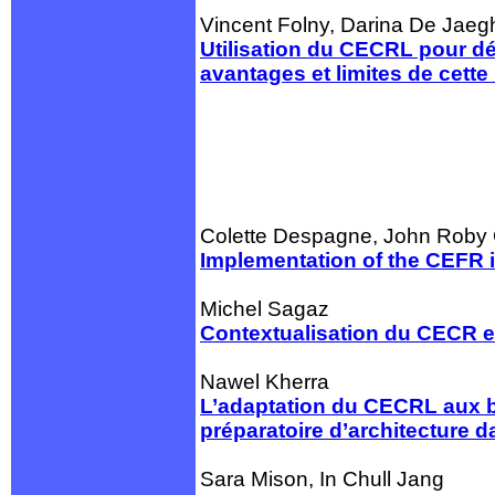
Vincent Folny, Darina De Jaeg
Utilisation du CECRL pour dé
avantages et limites de cette 
Colette Despagne, John Roby 
Implementation of the CEFR 
Michel Sagaz
Contextualisation du CECR e
Nawel Kherra
L’adaptation du CECRL aux be
préparatoire d’architecture d
Sara Mison, In Chull Jang