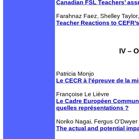
Canadian FSL Teachers’ asse
Farahnaz Faez, Shelley Taylor
Teacher Reactions to CEFR’
IV – 
Patricia Monjo
Le CECR à l’épreuve de la mi
Françoise Le Lièvre
Le Cadre Européen Commun de 
quelles représentations ?
Noriko Nagai, Fergus O’Dwyer
The actual and potential imp