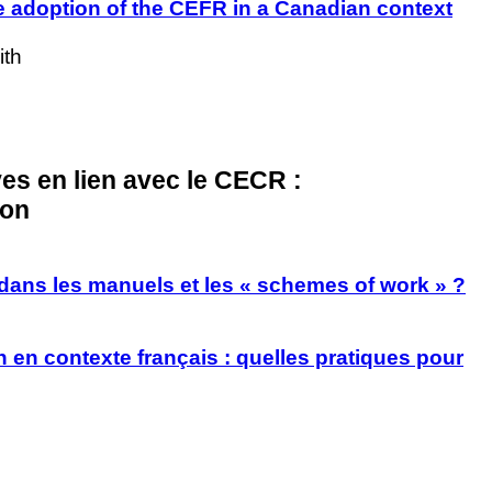
e adoption of the CEFR in a Canadian context
ith
ves en lien avec le CECR :
ion
 dans les manuels et les « schemes of work » ?
en contexte français : quelles pratiques pour